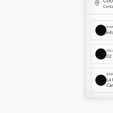
Coo
Cont
EMA
inf
TÉ
02 
AD
La 
Ca