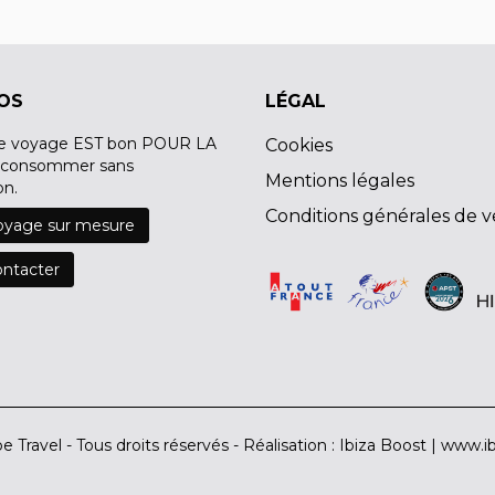
OS
LÉGAL
e voyage EST bon POUR LA
Cookies
 consommer sans
Mentions légales
on.
Conditions générales de 
oyage sur mesure
ntacter
e Travel - Tous droits réservés - Réalisation : Ibiza Boost |
www.ib