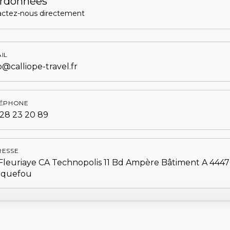
rdonnées
actez-nous directement
IL
o@calliope-travel.fr
LÉPHONE
28 23 20 89
RESSE
Fleuriaye CA Technopolis 11 Bd Ampère Bâtiment A 444
rquefou