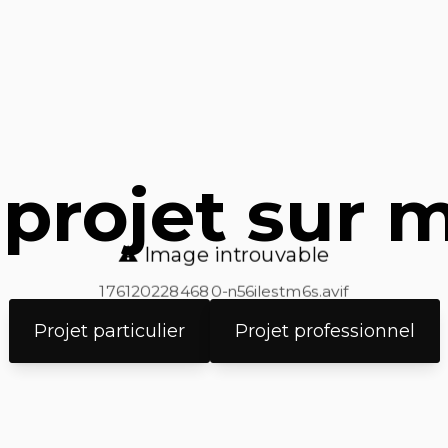
 projet sur 
⚠️ Image introuvable
1761202284680-n56ilestm6s.avif
Projet particulier
Projet professionnel