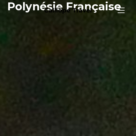
Polynésie Française
Calliope Travel